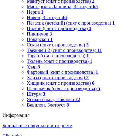
Мангуст (снят с производства)
2
Мастерская Лапшина, Златоуст
65
Нерпа
1
Никон, Златоуст
46
Пегасик (детский) (снят с производства)
1
Пижон (снят с производства)
3
Пикничок
3
Поварской
1
Секач (снят с производства)
3
Таёжный-2 (снят с производства)
11
Таран (снят с производства)
1
Тюлень (снят с производства)
1
Удар
5
Фартовый (снят с производства)
1
Харза (снят с производства)
2
Хищник (снят с производства)
6
Шашлычок (снят с производства)
5
Штурм
3
Ясный сокол, Павлово
22
Вавилон, Златоуст
8
Информация
Безопасные покупки в интернете
Clip-point