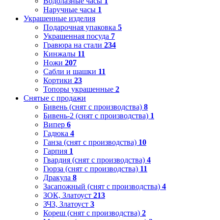
Водолазные часы
1
Наручные часы
1
Украшенные изделия
Подарочная упаковка
5
Украшенная посуда
7
Гравюра на стали
234
Кинжалы
11
Ножи
207
Сабли и шашки
11
Кортики
23
Топоры украшенные
2
Снятые с продажи
Бивень (снят с производства)
8
Бивень-2 (снят с производства)
1
Випер
6
Гадюка
4
Ганза (снят с производства)
10
Гарпия
1
Гвардия (снят с производства)
4
Гюрза (снят с производства)
11
Дракула
8
Засапожный (снят с производства)
4
ЗОК, Златоуст
213
ЗЧЗ, Златоуст
3
Кореш (снят с производства)
2