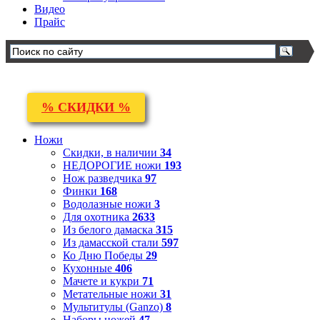
Видео
Прайс
% СКИДКИ %
Ножи
Скидки, в наличии
34
НЕДОРОГИЕ ножи
193
Нож разведчика
97
Финки
168
Водолазные ножи
3
Для охотника
2633
Из белого дамаска
315
Из дамасской стали
597
Ко Дню Победы
29
Кухонные
406
Мачете и кукри
71
Метательные ножи
31
Мультитулы (Ganzo)
8
Наборы ножей
47