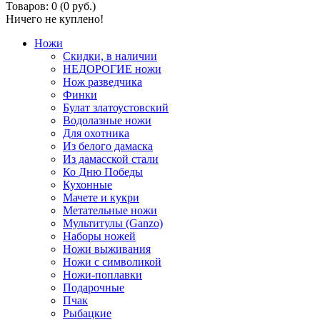
Товаров: 0 (0 руб.)
Ничего не куплено!
Ножи
Скидки, в наличии
НЕДОРОГИЕ ножи
Нож разведчика
Финки
Булат златоустовский
Водолазные ножи
Для охотника
Из белого дамаска
Из дамасской стали
Ко Дню Победы
Кухонные
Мачете и кукри
Метательные ножи
Мультитулы (Ganzo)
Наборы ножей
Ножи выживания
Ножи с символикой
Ножи-поплавки
Подарочные
Пчак
Рыбацкие