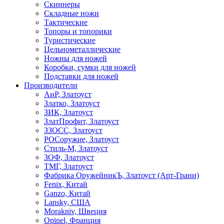
Скиннеры
Складные ножи
Тактические
Топоры и топорики
Туристические
Цельнометаллические
Ножны для ножей
Коробки, сумки для ножей
Подставки для ножей
Производители
АиР, Златоуст
Златко, Златоуст
ЗИК, Златоуст
ЗлатПрофит, Златоуст
ЗЗОСС, Златоуст
РОСоружие, Златоуст
Стиль-М, Златоуст
ЗОФ, Златоуст
ТМГ, Златоуст
Фабрика ОружейникЪ, Златоуст (Арт-Грани)
Fenix, Китай
Ganzo, Китай
Lansky, США
Morakniv, Швеция
Opinel, Франция