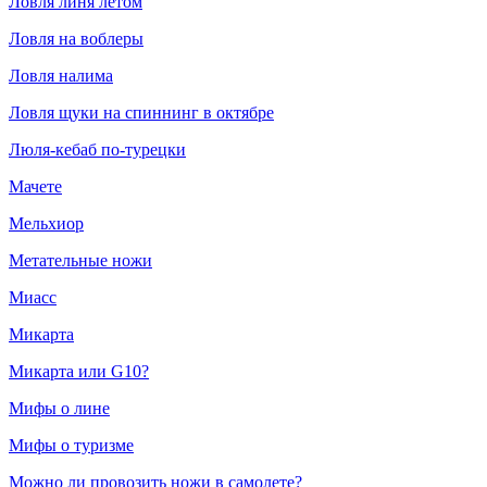
Ловля линя летом
Ловля на воблеры
Ловля налима
Ловля щуки на спиннинг в октябре
Люля-кебаб по-турецки
Мачете
Мельхиор
Метательные ножи
Миасс
Микарта
Микарта или G10?
Мифы о лине
Мифы о туризме
Можно ли провозить ножи в самолете?