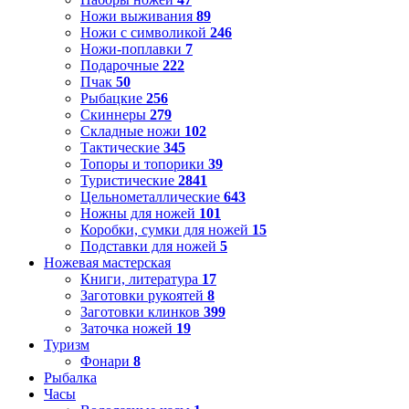
Ножи выживания
89
Ножи с символикой
246
Ножи-поплавки
7
Подарочные
222
Пчак
50
Рыбацкие
256
Скиннеры
279
Складные ножи
102
Тактические
345
Топоры и топорики
39
Туристические
2841
Цельнометаллические
643
Ножны для ножей
101
Коробки, сумки для ножей
15
Подставки для ножей
5
Ножевая мастерская
Книги, литература
17
Заготовки рукоятей
8
Заготовки клинков
399
Заточка ножей
19
Туризм
Фонари
8
Рыбалка
Часы