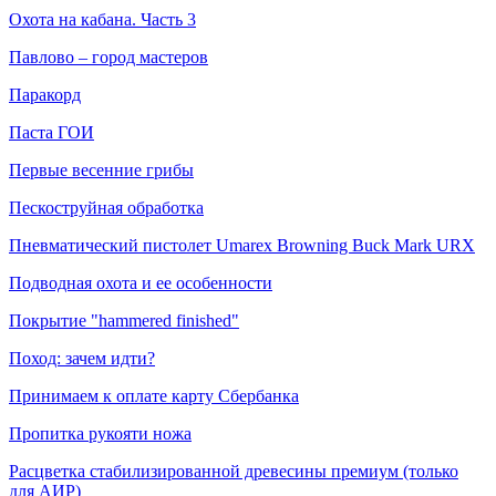
Охота на кабана. Часть 3
Павлово – город мастеров
Паракорд
Паста ГОИ
Первые весенние грибы
Пескоструйная обработка
Пневматический пистолет Umarex Browning Buck Mark URX
Подводная охота и ее особенности
Покрытие "hammered finished"
Поход: зачем идти?
Принимаем к оплате карту Сбербанка
Пропитка рукояти ножа
Расцветка стабилизированной древесины премиум (только
для АИР)