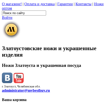
О магазине!
|
Оплата и доставка
|
Гарантии
|
Контакты
|
Ножи
оптом
Войти
Златоустовские ножи и украшенные
изделия
Ножи Златоуста и украшенная посуда
г. Златоуст, Челябинская обл.
administrator@mybestbuy.ru
Ваша корзина