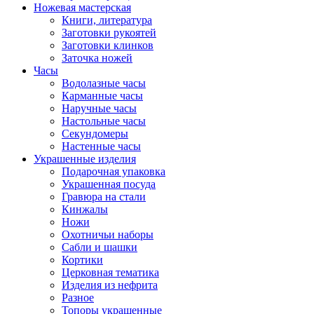
Ножевая мастерская
Книги, литература
Заготовки рукоятей
Заготовки клинков
Заточка ножей
Часы
Водолазные часы
Карманные часы
Наручные часы
Настольные часы
Секундомеры
Настенные часы
Украшенные изделия
Подарочная упаковка
Украшенная посуда
Гравюра на стали
Кинжалы
Ножи
Охотничьи наборы
Сабли и шашки
Кортики
Церковная тематика
Изделия из нефрита
Разное
Топоры украшенные